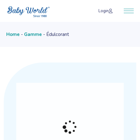
Skip
to
Login
the
content
Home
Gamme
Édulcorant