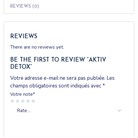
Sans gluten ni lactose, ce complément est idéal pour ceux qui
REVIEWS (0)
suivent des régimes spécifiques ou qui ont des sensibilités
alimentaires.
REVIEWS
There are no reviews yet.
BE THE FIRST TO REVIEW “AKTIV
DETOX”
Votre adresse e-mail ne sera pas publiée.
Les
champs obligatoires sont indiqués avec
*
Votre note
*