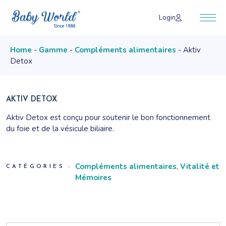
Skip
to
Login
the
content
Home
Gamme
Compléments alimentaires
Aktiv
Detox
AKTIV DETOX
Aktiv Detox est conçu pour soutenir le bon fonctionnement
du foie et de la vésicule biliaire.
Il combine des extraits naturels d’artichaut et de chardon-
marie, reconnus pour leurs propriétés bénéfiques sur la
Compléments alimentaires
,
Vitalité et
détoxification et la protection hépatique.
CATÉGORIES :
Mémoires
Enrichi en zinc et en vitamines B, il contribue à maintenir
l’équilibre métabolique et à favoriser une bonne digestion.
Idéal pour ceux qui recherchent un soutien naturel pour leur
santé hépatique et biliaire au quotidien.