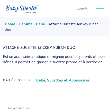
Skip
to
Login
the
content
Home
Gamme
Bébé
Attache-sucette Mickey ruban
duo
ATTACHE-SUCETTE MICKEY RUBAN DUO
Est un accessoire pratique et mignon pour les parents et leurs
bébés. Il permet de garder la sucette propre et à portée de
main, tout en évitant de la perdre.
Bébé
,
Sucettes et Accessoires
CATÉGORIES :