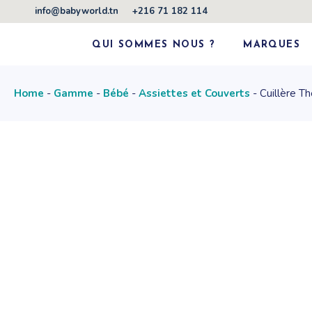
Skip
info@babyworld.tn
+216 71 182 114
to
the
content
QUI SOMMES NOUS ?
MARQUES
Home
Gamme
Bébé
Assiettes et Couverts
Cuillère T