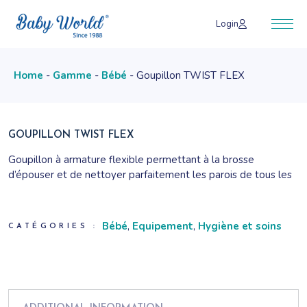
Skip
to
Login
the
content
Home
Gamme
Bébé
Goupillon TWIST FLEX
GOUPILLON TWIST FLEX
Goupillon à armature flexible permettant à la brosse
d’épouser et de nettoyer parfaitement les parois de tous les
formats de biberons.
Brosse dotée de poils resserrés et renforcés à l’extrémité
pour assurer un nettoyage efficace en un seul passage.
Bébé
,
Equipement
,
Hygiène et soins
CATÉGORIES :
Forme extra plate pour faciliter le rangement et le transport