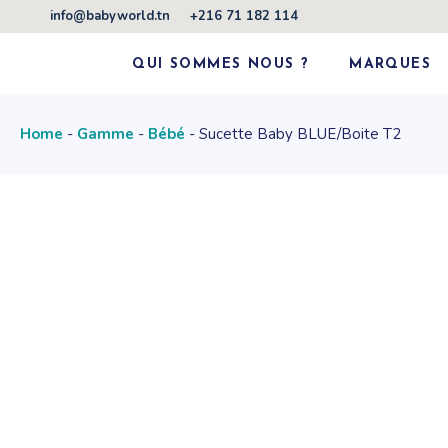
Skip
info@babyworld.tn
+216 71 182 114
to
the
content
QUI SOMMES NOUS ?
MARQUES
Home
Gamme
Bébé
Sucette Baby BLUE/Boite T2