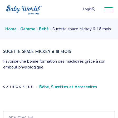
Skip
to
Login
the
content
Home
Gamme
Bébé
Sucette space Mickey 6-18 mois
SUCETTE SPACE MICKEY 6-18 MOIS
Favorise une bonne formation des mâchoires grâce à son
embout physiologique.
En silicone.
Bébé
,
Sucettes et Accessoires
CATÉGORIES :