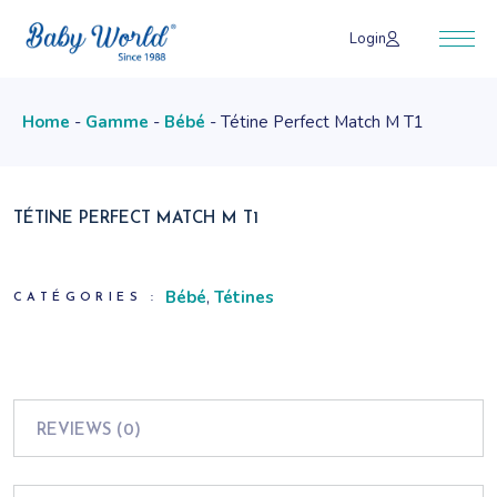
Skip
to
Login
the
content
Home
Gamme
Bébé
Tétine Perfect Match M T1
TÉTINE PERFECT MATCH M T1
Bébé
,
Tétines
CATÉGORIES :
REVIEWS (0)