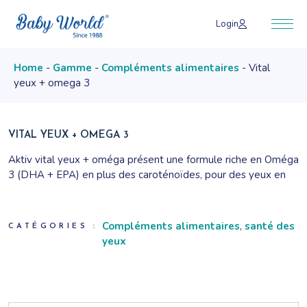
Skip
to
Login
the
content
Home
Gamme
Compléments alimentaires
Vital
yeux + omega 3
VITAL YEUX + OMEGA 3
Aktiv vital yeux + oméga présent une formule riche en Oméga
3 (DHA + EPA) en plus des caroténoïdes, pour des yeux en
bonne santé. Une combinaison de nutriments essentiels pour :
Ralentir le vieillissement des cellules rétiniennes La prise en
charge d’une sécheresse oculaire Réduire la progression de la
Compléments alimentaires
,
santé des
CATÉGORIES :
DMLA (Dégénérescence Maculaire Liée à l’Age) Prévenir la
yeux
rétinopathie diabétique
Nutriments sélectionnés pour la santé des yeux
La vitamine A et le zinc contribuent au maintien d’une vision
normale